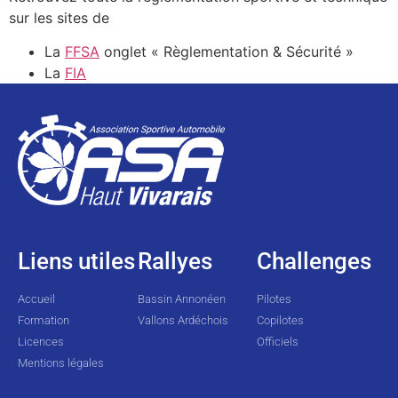
sur les sites de
La
FFSA
onglet « Règlementation & Sécurité »
La
FIA
Liens utiles
Rallyes
Challenges
Accueil
Bassin Annonéen
Pilotes
Formation
Vallons Ardéchois
Copilotes
Licences
Officiels
Mentions légales