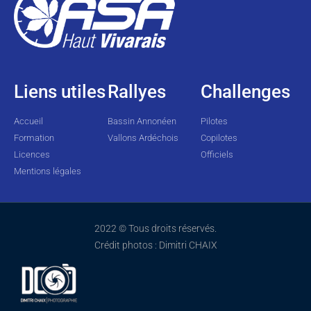
Liens utiles
Rallyes
Challenges
Accueil
Bassin Annonéen
Pilotes
Formation
Vallons Ardéchois
Copilotes
Licences
Officiels
Mentions légales
2022 © Tous droits réservés.
Crédit photos : Dimitri CHAIX