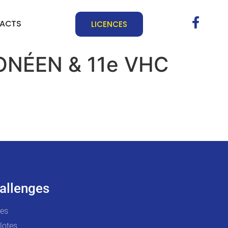
ACTS
LICENCES
ONÉEN & 11e VHC
allenges
tes
lotes