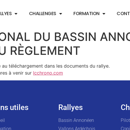
LLYES
CHALLENGES
FORMATION
CONT
IONAL DU BASSIN ANN
DU RÈGLEMENT
le au téléchargement dans les documents du rallye.
res à venir sur
lcchrono.com
ns utiles
Rallyes
Ch
eil
Bassin Annonéen
Pilo
ation
Vallons Ardéchois
Copi