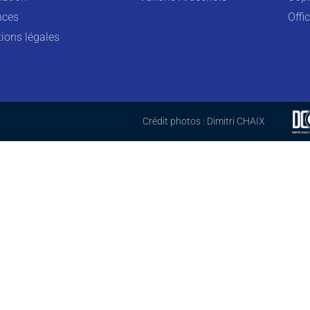
nces
Offic
ions légales
Crédit photos : Dimitri CHAIX